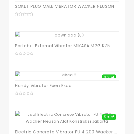
SOKET PLUG MALE VIBRATOR WACKER NEUSON
0
out
of
5
Portabel External Vibrator MIKASA MGZ K75
0
out
of
5
Sale!
Handy Vibrator Exen Ekca
0
out
of
5
Sale!
Electric Concrete Vibrator FU 4 200 Wacker Neuson