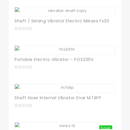
of
5
Shaft / Selang Vibrator Electric Mikasa Fx30
0
out
of
5
Portable Electric Vibrator – FOX230V
0
out
of
5
Shaft Hose Internal Vibrator Enar M7AFP
0
out
of
5
Sale!