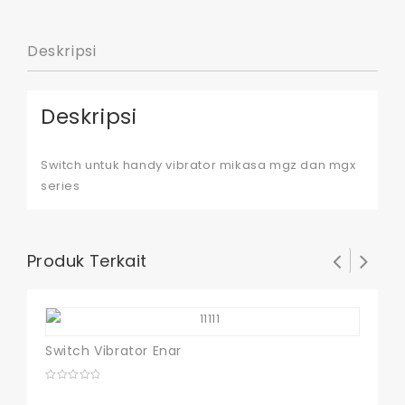
Deskripsi
Deskripsi
Switch untuk handy vibrator mikasa mgz dan mgx
series
Produk Terkait
Switch Vibrator Enar
0
out