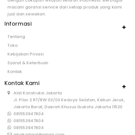
dengan cakupan wilayah seluruh Indonesia. Berbagai
macam garansi service dari setiap produk yang kami
jual dan sewakan.
Informasi
Tentang
Toko
Kebijakan Privasi
Syarat & Ketentuan
Kontak
Kontak Kami
Alat Konstruksi Jakarta
Jl. Pilar 2 RT/RW:03/03 Kedoya Selatan, Kebun Jeruk,
Jakarta Barat, Daerah Khusus Ibukota Jakarta 11520
081553947804
081553947804
081553947804
akjakartaid@gmail.com