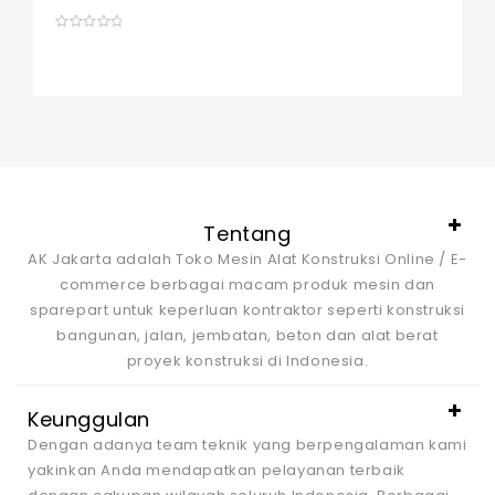
0
out
of
5
Tentang
AK Jakarta adalah Toko Mesin Alat Konstruksi Online / E-
commerce berbagai macam produk mesin dan
sparepart untuk keperluan kontraktor seperti konstruksi
bangunan, jalan, jembatan, beton dan alat berat
proyek konstruksi di Indonesia.
Keunggulan
Dengan adanya team teknik yang berpengalaman kami
yakinkan Anda mendapatkan pelayanan terbaik