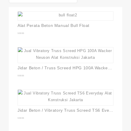
Alat Perata Beton Manual Bull Float
0
out
of
5
Jidar Beton / Truss Screed HPG 100A Wacker Neuson
0
out
of
5
Jidar Beton / Vibratory Truss Screed TS6 Everyday
0
out
of