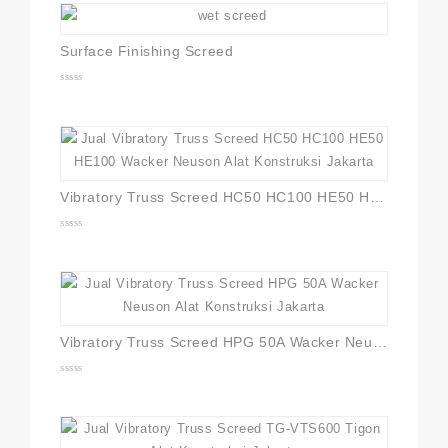
5
Surface Finishing Screed
0
out
of
5
Vibratory Truss Screed HC50 HC100 HE50 HE100 Wacker Neuson
0
out
of
5
Vibratory Truss Screed HPG 50A Wacker Neuson
0
out
of
5