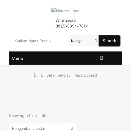
WhatsApp
0815-5394-7804
Search
Menu
Jidar Beton / Truss Screed
Showing all 7 results