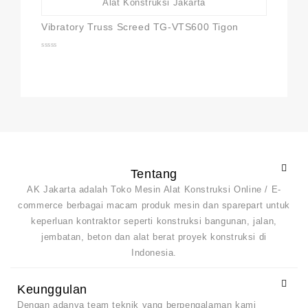
Vibratory Truss Screed TG-VTS600 Tigon
0
out
of
5
Tentang
AK Jakarta adalah Toko Mesin Alat Konstruksi Online / E-
commerce berbagai macam produk mesin dan sparepart untuk
keperluan kontraktor seperti konstruksi bangunan, jalan,
jembatan, beton dan alat berat proyek konstruksi di
Indonesia.
Keunggulan
Dengan adanya team teknik yang berpengalaman kami