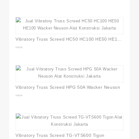
0
out
of
5
Vibratory Truss Screed HC50 HC100 HE50 HE100 Wacker Neuson
0
out
of
5
Vibratory Truss Screed HPG 50A Wacker Neuson
0
out
of
5
Vibratory Truss Screed TG-VTS600 Tigon