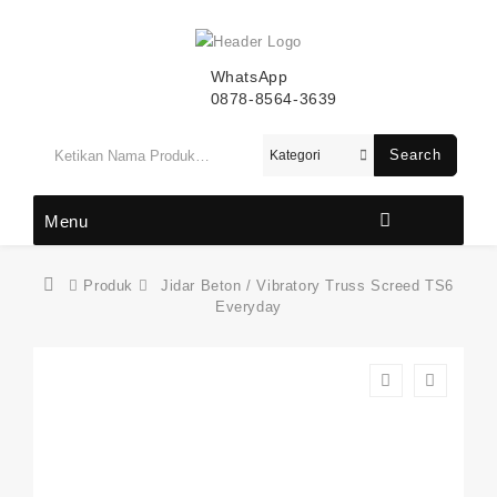
WhatsApp
0878-8564-3639
Search
Menu
Produk
Jidar Beton / Vibratory Truss Screed TS6
Everyday