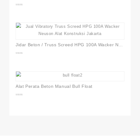
0
out
of
5
Jidar Beton / Truss Screed HPG 100A Wacker Neuson
0
out
of
5
Alat Perata Beton Manual Bull Float
0
out
of
5