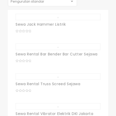
Sewa Jack Hammer Listrik
0
out
of
5
Sewa Rental Bar Bender Bar Cutter Sejawa
0
out
of
5
Sewa Rental Truss Screed Sejawa
0
out
of
5
Sewa Rental Vibrator Elektrik DKI Jakarta