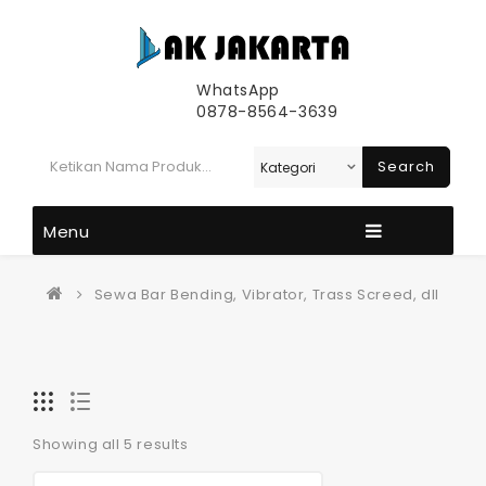
WhatsApp
0878-8564-3639
Search
Menu
Sewa Bar Bending, Vibrator, Trass Screed, dll
Showing all 5 results