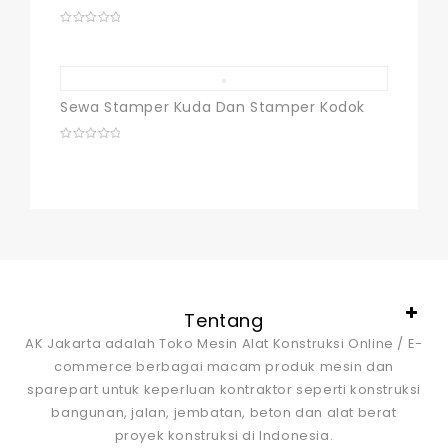
0
out
of
5
Sewa Stamper Kuda Dan Stamper Kodok
0
out
of
5
Tentang
AK Jakarta adalah Toko Mesin Alat Konstruksi Online / E-
commerce berbagai macam produk mesin dan
sparepart untuk keperluan kontraktor seperti konstruksi
bangunan, jalan, jembatan, beton dan alat berat
proyek konstruksi di Indonesia.