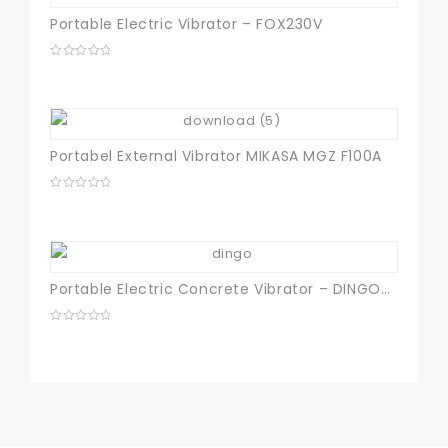
Portable Electric Vibrator – FOX230V
0
out
of
5
Portabel External Vibrator MIKASA MGZ F100A
0
out
of
5
Portable Electric Concrete Vibrator – DINGO230V
0
out
of
5