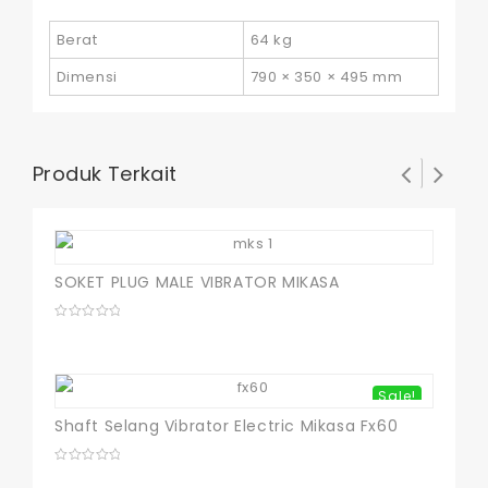
Berat
64 kg
Dimensi
790 × 350 × 495 mm
Produk Terkait
SOKET PLUG MALE VIBRATOR MIKASA
0
out
of
5
Sale!
Shaft Selang Vibrator Electric Mikasa Fx60
0
out