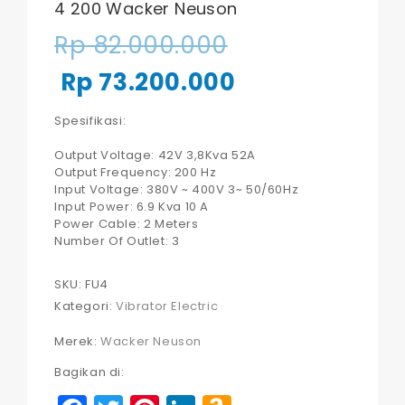
4 200 Wacker Neuson
Harga
Rp
82.000.000
aslinya
Harga
Rp
73.200.000
adalah:
saat
Spesifikasi:
Rp 82.000.000
ini
Output Voltage: 42V 3,8Kva 52A
Output Frequency: 200 Hz
adalah:
Input Voltage: 380V ~ 400V 3~ 50/60Hz
Input Power: 6.9 Kva 10 A
Rp 73.200.000
Power Cable: 2 Meters
Number Of Outlet: 3
SKU:
FU4
Kategori:
Vibrator Electric
Merek:
Wacker Neuson
Bagikan di: