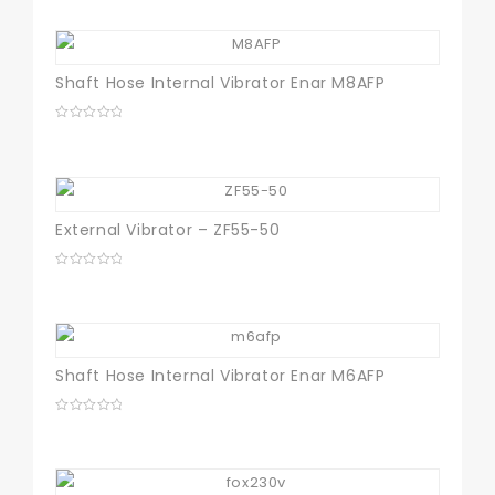
of
5
Shaft Hose Internal Vibrator Enar M8AFP
0
out
of
5
External Vibrator – ZF55-50
0
out
of
5
Shaft Hose Internal Vibrator Enar M6AFP
0
out
of
5