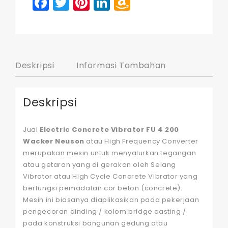
Facebook
Twitter
Pinterest
LinkedIn
Amazon
Wish
List
Deskripsi
Informasi Tambahan
Deskripsi
Jual
Electric Concrete Vibrator FU 4 200
Wacker Neuson
atau High Frequency Converter
merupakan mesin untuk menyalurkan tegangan
atau getaran yang di gerakan oleh Selang
Vibrator atau High Cycle Concrete Vibrator yang
berfungsi pemadatan cor beton (concrete).
Mesin ini biasanya diaplikasikan pada pekerjaan
pengecoran dinding / kolom bridge casting /
pada konstruksi bangunan gedung atau