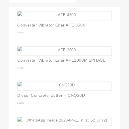
Converter Vibrator Enar AFE 3500
0
out
of
5
Converter Vibrator Enar AFE2000M 1PHASE
0
out
of
5
Diesel Concrete Cutter – CNQ20D
0
out
of
5