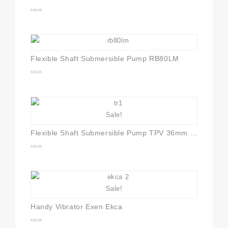
0
out
of
5
Flexible Shaft Submersible Pump RB80LM
0
out
of
5
Sale!
Flexible Shaft Submersible Pump TPV 36mm X 6M
0
out
of
5
Sale!
Handy Vibrator Exen Ekca
0