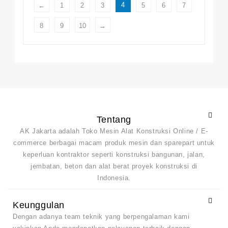
4
←
1
2
3
5
6
7
8
9
10
→
Tentang
AK Jakarta adalah Toko Mesin Alat Konstruksi Online / E-
commerce berbagai macam produk mesin dan sparepart untuk
keperluan kontraktor seperti konstruksi bangunan, jalan,
jembatan, beton dan alat berat proyek konstruksi di
Indonesia.
Keunggulan
Dengan adanya team teknik yang berpengalaman kami