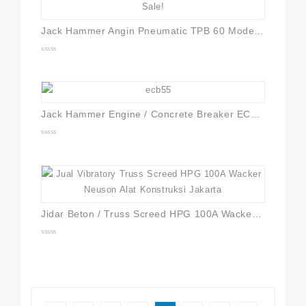
Sale!
Jack Hammer Angin Pneumatic TPB 60 Model Toku
0
out
of
5
Jack Hammer Engine / Concrete Breaker ECB55
0
out
of
5
Jidar Beton / Truss Screed HPG 100A Wacker Neuson
0
out
of
5