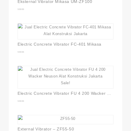
Eksternal Vibrator Mikasa UM-ZF100
0
out
of
5
Electric Concrete Vibrator FC-401 Mikasa
0
out
of
5
Sale!
Electric Concrete Vibrator FU 4 200 Wacker Neuson
0
out
of
5
External Vibrator – ZF55-50