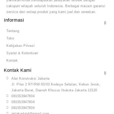
yakinkan Anda mendapatkan pelayanan terbaik dengan
cakupan wilayah seluruh Indonesia. Berbagai macam garansi
service dari setiap produk yang kami jual dan sewakan.
Informasi
Tentang
Toko
Kebijakan Privasi
Syarat & Ketentuan
Kontak
Kontak Kami
Alat Konstruksi Jakarta
Jl. Pilar 2 RT/RW:03/03 Kedoya Selatan, Kebun Jeruk,
Jakarta Barat, Daerah Khusus Ibukota Jakarta 11520
081553947804
081553947804
081553947804
akjakartaid@gmail.com