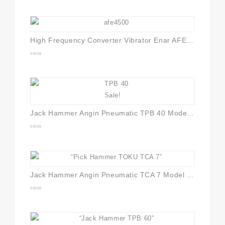
out
of
5
High Frequency Converter Vibrator Enar AFE4500
0
out
of
5
Sale!
Jack Hammer Angin Pneumatic TPB 40 Model Toku
0
out
of
5
Jack Hammer Angin Pneumatic TCA 7 Model Toku
0
out
of
5