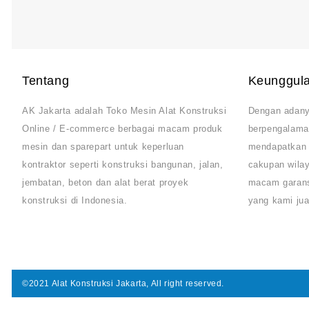
Tentang
Keunggul
AK Jakarta adalah Toko Mesin Alat Konstruksi
Dengan adany
Online / E-commerce berbagai macam produk
berpengalama
mesin dan sparepart untuk keperluan
mendapatkan 
kontraktor seperti konstruksi bangunan, jalan,
cakupan wilay
jembatan, beton dan alat berat proyek
macam garansi
konstruksi di Indonesia.
yang kami ju
©2021 Alat Konstruksi Jakarta, All right reserved.