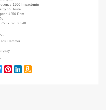
equency 1300 Impact/min
ergy 55 Joule
Speed 4250 Rpm
Kg
 750 x 525 x 540
55
Jack Hammer
eryday
:
acebook
Twitter
Pinterest
LinkedIn
Amazon
Wish
List