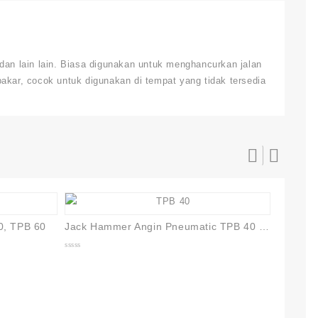
dan lain lain. Biasa digunakan untuk menghancurkan jalan
akar, cocok untuk digunakan di tempat yang tidak tersedia
0, TPB 60
Jack Hammer Angin Pneumatic TPB 40 Model Toku
0
out
of
5