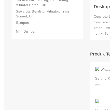
Service Bar Bending, Bar Cutting,
Vibrator Beton , Dll
Deskrip
Sewa Bar Bending, Vibrator, Trass
Screed, Dll
Concrete 
Concrete 
Sperpart
beton, la
Mini Dumper
listrik. T
Produk Te
0
out
of
5