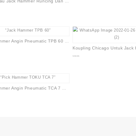
Mata Pisau Jack Hammer Runcing Dan Pipih TPB 40 Dan TPB 60
Jack Hammer Angin Pneumatic TPB 60 Model Toku
0
out
of
5
Jack Hammer Angin Pneumatic TCA 7 Model Toku