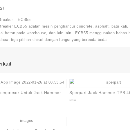
si
Breaker – ECB55
Breaker ECB55 adalah mesin penghancur concrete, asphalt, batu kali, 
ntai beton pada warehouse, dan lain lain . ECB55 menggunakan bahan b
erdapat tiga pilihan chisel dengan fungsi yang berbeda beda.
rkait
Selang Kompresor Untuk Jack Hammer 3/4 Inch
Sperpart Jack Hammer TPB 4
0
out
of
5