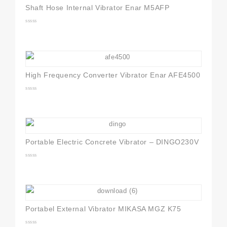
Shaft Hose Internal Vibrator Enar M5AFP
0
out
of
5
High Frequency Converter Vibrator Enar AFE4500
0
out
of
5
Portable Electric Concrete Vibrator – DINGO230V
0
out
of
5
Portabel External Vibrator MIKASA MGZ K75