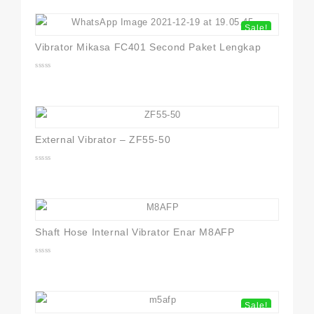
5
Sale!
Vibrator Mikasa FC401 Second Paket Lengkap
0
out
of
5
External Vibrator – ZF55-50
0
out
of
5
Shaft Hose Internal Vibrator Enar M8AFP
0
out
of
5
Sale!