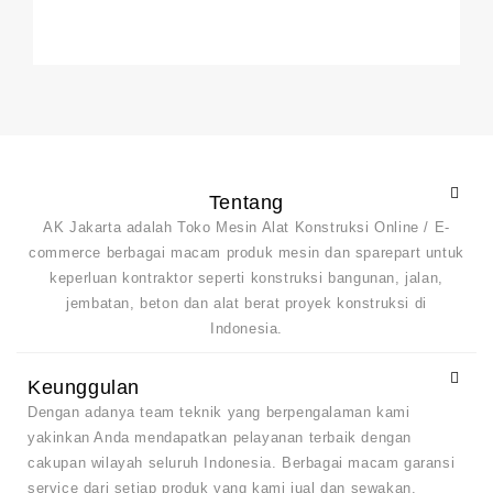
0
out
of
5
Tentang
AK Jakarta adalah Toko Mesin Alat Konstruksi Online / E-
commerce berbagai macam produk mesin dan sparepart untuk
keperluan kontraktor seperti konstruksi bangunan, jalan,
jembatan, beton dan alat berat proyek konstruksi di
Indonesia.
Keunggulan
Dengan adanya team teknik yang berpengalaman kami
yakinkan Anda mendapatkan pelayanan terbaik dengan
cakupan wilayah seluruh Indonesia. Berbagai macam garansi
service dari setiap produk yang kami jual dan sewakan.