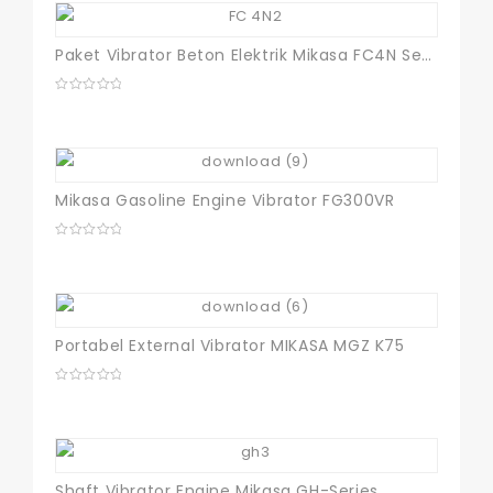
Paket Vibrator Beton Elektrik Mikasa FC4N Second Kondisi 90% Garansi
0
out
of
5
Mikasa Gasoline Engine Vibrator FG300VR
0
out
of
5
Portabel External Vibrator MIKASA MGZ K75
0
out
of
5
Shaft Vibrator Engine Mikasa GH-Series