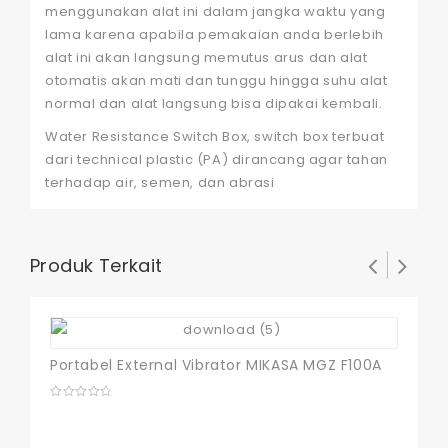
menggunakan alat ini dalam jangka waktu yang
lama karena apabila pemakaian anda berlebih
alat ini akan langsung memutus arus dan alat
otomatis akan mati dan tunggu hingga suhu alat
normal dan alat langsung bisa dipakai kembali.
Water Resistance Switch Box, switch box terbuat
dari technical plastic (PA) dirancang agar tahan
terhadap air, semen, dan abrasi
Produk Terkait
Portabel External Vibrator MIKASA MGZ F100A
0
out
of
5