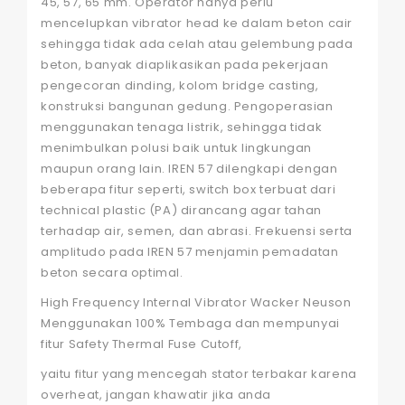
45, 57, 65 mm. Operator hanya perlu
mencelupkan vibrator head ke dalam beton cair
sehingga tidak ada celah atau gelembung pada
beton, banyak diaplikasikan pada pekerjaan
pengecoran dinding, kolom bridge casting,
konstruksi bangunan gedung. Pengoperasian
menggunakan tenaga listrik, sehingga tidak
menimbulkan polusi baik untuk lingkungan
maupun orang lain. IREN 57 dilengkapi dengan
beberapa fitur seperti, switch box terbuat dari
technical plastic (PA) dirancang agar tahan
terhadap air, semen, dan abrasi. Frekuensi serta
amplitudo pada IREN 57 menjamin pemadatan
beton secara optimal.
High Frequency Internal Vibrator Wacker Neuson
Menggunakan 100% Tembaga dan mempunyai
fitur Safety Thermal Fuse Cutoff,
yaitu fitur yang mencegah stator terbakar karena
overheat, jangan khawatir jika anda