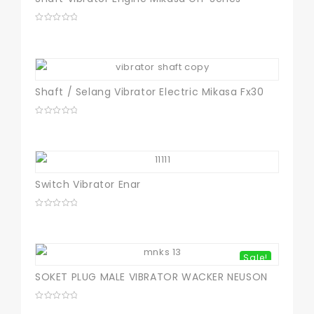
0
out
of
5
Shaft / Selang Vibrator Electric Mikasa Fx30
0
out
of
5
Switch Vibrator Enar
0
out
of
5
Sale!
SOKET PLUG MALE VIBRATOR WACKER NEUSON
0