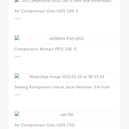
Air Compressor Univ UDS 185 S
0
out
of
5
Compressor Airman PDS 185 S
0
out
of
5
Selang Kompresor Untuk Jack Hammer 3/4 Inch
0
out
of
5
Air Compressor Univ UDS 750