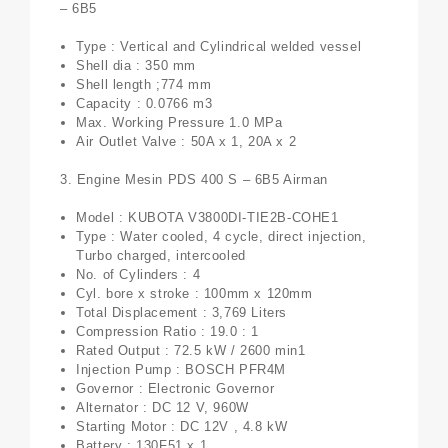
– 6B5
Type : Vertical and Cylindrical welded vessel
Shell dia : 350 mm
Shell length ;774 mm
Capacity : 0.0766 m3
Max. Working Pressure 1.0 MPa
Air Outlet Valve : 50A x 1, 20A x 2
3. Engine Mesin PDS 400 S – 6B5 Airman
Model : KUBOTA V3800DI-TIE2B-COHE1
Type : Water cooled, 4 cycle, direct injection,
Turbo charged, intercooled
No. of Cylinders : 4
Cyl. bore x stroke : 100mm x 120mm
Total Displacement : 3,769 Liters
Compression Ratio : 19.0 : 1
Rated Output : 72.5 kW / 2600 min1
Injection Pump : BOSCH PFR4M
Governor : Electronic Governor
Alternator : DC 12 V, 960W
Starting Motor : DC 12V , 4.8 kW
Battery : 130F51 x 1