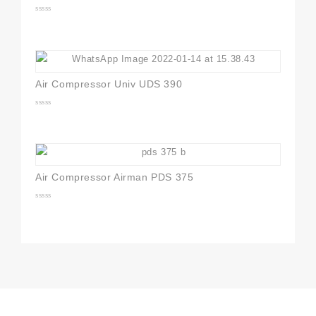
0
out
of
5
Air Compressor Univ UDS 390
0
out
of
5
Air Compressor Airman PDS 375
0
out
of
5